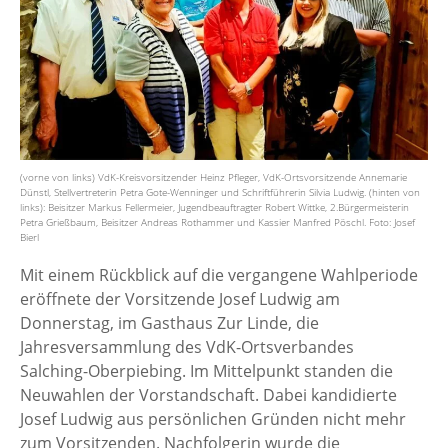
(vorne von links) VdK-Kreisvorsitzender Heinz Pfleger, VdK-Ortsvorsitzende Annemarie
Dünstl, Stellvertreterin Petra Gote-Wenninger und Schriftführerin Silvia Ludwig. (hinten von
links): Beisitzer Markus Fellermeier, Jugendbeauftragter Robert Wittke, 2.Bürgermeisterin
Petra Grießbaum, Beisitzer Andreas Rothammer und Kassier Manfred Pöschl. Foto: Josef
Bierl
Mit einem Rückblick auf die vergangene Wahlperiode
eröffnete der Vorsitzende Josef Ludwig am
Donnerstag, im Gasthaus Zur Linde, die
Jahresversammlung des VdK-Ortsverbandes
Salching-Oberpiebing. Im Mittelpunkt standen die
Neuwahlen der Vorstandschaft. Dabei kandidierte
Josef Ludwig aus persönlichen Gründen nicht mehr
zum Vorsitzenden. Nachfolgerin wurde die