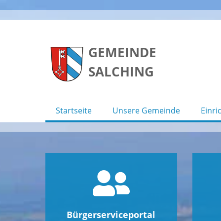
Skip
to
GEMEINDE
content
SALCHING
Startseite
Unsere Gemeinde
Einri
Bürgerserviceportal