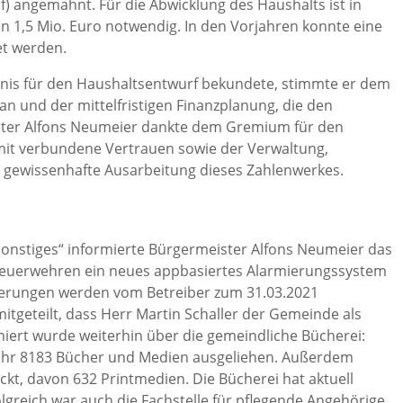
f) angemahnt. Für die Abwicklung des Haushalts ist in
n 1,5 Mio. Euro notwendig. In den Vorjahren konnte eine
t werden.
is für den Haushaltsentwurf bekundete, stimmte er dem
an und der mittelfristigen Finanzplanung, die den
ister Alfons Neumeier dankte dem Gremium für den
mit verbundene Vertrauen sowie der Verwaltung,
 gewissenhafte Ausarbeitung dieses Zahlenwerkes.
onstiges“ informierte Bürgermeister Alfons Neumeier das
 Feuerwehren ein neues appbasiertes Alarmierungssystem
mierungen werden vom Betreiber zum 31.03.2021
itgeteilt, dass Herr Martin Schaller der Gemeinde als
rmiert wurde weiterhin über die gemeindliche Bücherei:
ahr 8183 Bücher und Medien ausgeliehen. Außerdem
kt, davon 632 Printmedien. Die Bücherei hat aktuell
greich war auch die Fachstelle für pflegende Angehörige,