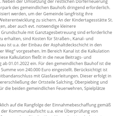
. Neben der Umsetzung der restlichen Dorferneuerung
rpark des gemeindlichen Bauhofs dringend erforderlich.
siert werden, um der Gemeinde langfristig ihre
Weiterentwicklung zu sichern. An der Kindertagesstätte St.
en, aber auch evt. notwendige kleinere
Grundschule mit Ganztagesbetreuung sind erforderliche
zu erhalten, sind Kosten für Straßen-, Kanal- und
au ist u.a. der Einbau der Asphaltdeckschicht in den
er Weg“ vorgesehen. Im Bereich Kanal ist die Kalkulation
ese Kalkulation fließt in die neue Beitrags- und
b 01.01.2022 ein. Für den gemeindlichen Bauhof ist die
Summe von 240.000 Euro eingestellt. Berücksichtigt ist
tbandanschluss mit Glasfaserleitungen. Dieser erfolgt in
erschließung der Ortsteile Salching, Oberpiebing und
 für die beiden gemeindlichen Feuerwehren, Spielplätze
ich auf die Rangfolge der Einnahmebeschaffung gemäß
n der Kommunalaufsicht u.a. eine Überprüfung von