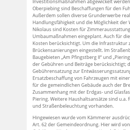
Investitionsmaßnahmen abgewickelt werden
Oberpiebing sind Beschaffungen für den Fuh
Außerdem sollen diverse Grunderwerbe reali
Handlungsfähigkeit und die Möglichkeit der 
Nikolaus sind Kosten für Zimmerausstattung
Umbaumaßnahmen eingeplant. Auch für die 
Kosten berücksichtigt. Um die Infrastruktur 
Brückensanierungen eingestellt. Im Straßenb
Baugebieten „Am Pfingstberg II“ und „Piering
der Gebühren und Beiträge berücksichtigt; di
Gebührensatzung zur Entwässerungssatzung a
Ersatzbeschaffung von Fahrzeugen mit einer 
für die gemeindlichen Gebäude auch der Brei
Zusammenhang mit der Erdgas- und Glasfaser
Piering. Weitere Haushaltsansätze sind u.a.
und Straßenbeleuchtung vorhanden.
Hingewiesen wurde vom Kämmerer ausdrückl
Art. 62 der Gemeindeordnung. Hier wird vo