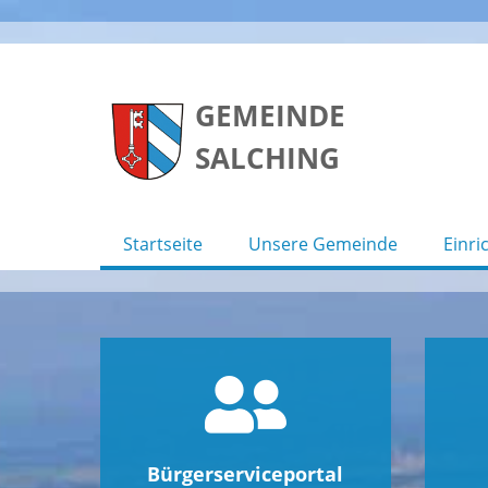
Skip
to
GEMEINDE
content
SALCHING
Startseite
Unsere Gemeinde
Einri
Bürgerserviceportal