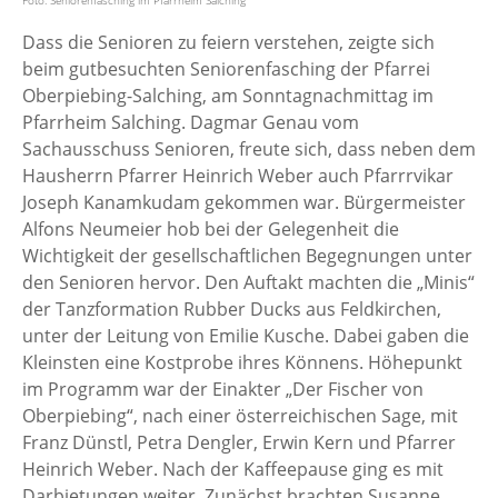
Foto: Seniorenfasching im Pfarrheim Salching
Dass die Senioren zu feiern verstehen, zeigte sich
beim gutbesuchten Seniorenfasching der Pfarrei
Oberpiebing-Salching, am Sonntagnachmittag im
Pfarrheim Salching. Dagmar Genau vom
Sachausschuss Senioren, freute sich, dass neben dem
Hausherrn Pfarrer Heinrich Weber auch Pfarrrvikar
Joseph Kanamkudam gekommen war. Bürgermeister
Alfons Neumeier hob bei der Gelegenheit die
Wichtigkeit der gesellschaftlichen Begegnungen unter
den Senioren hervor. Den Auftakt machten die „Minis“
der Tanzformation Rubber Ducks aus Feldkirchen,
unter der Leitung von Emilie Kusche. Dabei gaben die
Kleinsten eine Kostprobe ihres Könnens. Höhepunkt
im Programm war der Einakter „Der Fischer von
Oberpiebing“, nach einer österreichischen Sage, mit
Franz Dünstl, Petra Dengler, Erwin Kern und Pfarrer
Heinrich Weber. Nach der Kaffeepause ging es mit
Darbietungen weiter. Zunächst brachten Susanne