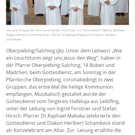
Die erste Gruppe der Kommunionkinder mit (hinten von links) Rektorin Bettina Deinhart,
Religionslehrerin Antonette Krien, Pfarrer Dr.Raphael Mabaka und Diakon Heribert
Schambeck.
Oberpiebing/Salching (jb). Unter dem Leitwort „Wie
ein Leuchtturm zeigt uns Jesus den Weg“, haben in
der Pfarrei Oberpiebing-Salching, 18 Buben und
Mädchen, beim Gottesdienst, am Sonntag in der
Pfarrkirche Oberpiebing, coronabedingt in zwei
Gruppen, das erste Mal die heilige Kommunion
empfangen. Musikalisch gestaltet wurde der
Gottesdienst vom Singkreis Halleluja aus Leiblfing,
unter der Leitung von Ingrid Forstner und Stefan
Hirsch. Pfarrer Dr.Raphael Mabaka zelebrierte den
Gottesdienst und Diakon Heribert Schambeck stand
als Konzelebrant am Altar. Zur Lesung erzählte die