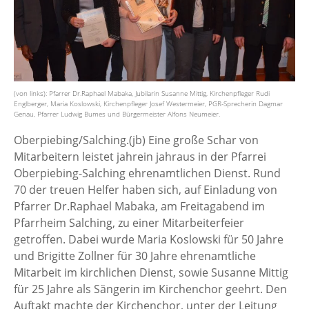
(von links): Pfarrer Dr.Raphael Mabaka, Jubilarin Susanne Mittig, Kirchenpfleger Rudi
Englberger, Maria Koslowski, Kirchenpfleger Josef Westermeier, PGR-Sprecherin Dagmar
Genau, Pfarrer Ludwig Bumes und Bürgermeister Alfons Neumeier.
Oberpiebing/Salching.(jb) Eine große Schar von
Mitarbeitern leistet jahrein jahraus in der Pfarrei
Oberpiebing-Salching ehrenamtlichen Dienst. Rund
70 der treuen Helfer haben sich, auf Einladung von
Pfarrer Dr.Raphael Mabaka, am Freitagabend im
Pfarrheim Salching, zu einer Mitarbeiterfeier
getroffen. Dabei wurde Maria Koslowski für 50 Jahre
und Brigitte Zollner für 30 Jahre ehrenamtliche
Mitarbeit im kirchlichen Dienst, sowie Susanne Mittig
für 25 Jahre als Sängerin im Kirchenchor geehrt. Den
Auftakt machte der Kirchenchor, unter der Leitung