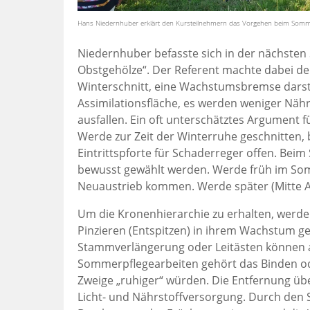
Hans Niedernhuber erklärt den Kursteilnehmern das Vorgehen beim Somm
Niedernhuber befasste sich in der nächste
Obstgehölze“. Der Referent machte dabei de
Winterschnitt, eine Wachstumsbremse darstel
Assimilationsfläche, es werden weniger Näh
ausfallen. Ein oft unterschätztes Argument 
Werde zur Zeit der Winterruhe geschnitten, 
Eintrittspforte für Schaderreger offen. Bei
bewusst gewählt werden. Werde früh im Somm
Neuaustrieb kommen. Werde später (Mitte Au
Um die Kronenhierarchie zu erhalten, werde
Pinzieren (Entspitzen) in ihrem Wachstum g
Stammverlängerung oder Leitästen können a
Sommerpflegearbeiten gehört das Binden od
Zweige „ruhiger“ würden. Die Entfernung übe
Licht- und Nährstoffversorgung. Durch den