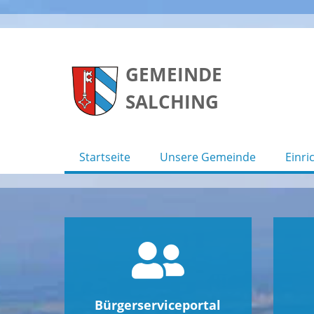
Skip
to
GEMEINDE
content
SALCHING
Startseite
Unsere Gemeinde
Einri
Bürgerserviceportal