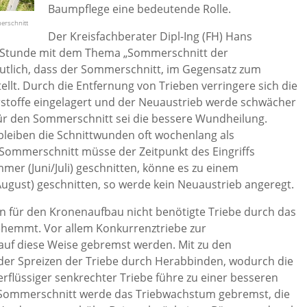
Baumpflege eine bedeutende Rolle.
erschnitt
Der Kreisfachberater Dipl-Ing (FH) Hans
n Stunde mit dem Thema „Sommerschnitt der
utlich, dass der Sommerschnitt, im Gegensatz zum
lt. Durch die Entfernung von Trieben verringere sich die
rstoffe eingelagert und der Neuaustrieb werde schwächer
für den Sommerschnitt sei die bessere Wundheilung.
bleiben die Schnittwunden oft wochenlang als
m Sommerschnitt müsse der Zeitpunkt des Eingriffs
er (Juni/Juli) geschnitten, könne es zu einem
gust) geschnitten, so werde kein Neuaustrieb angeregt.
n für den Kronenaufbau nicht benötigte Triebe durch das
ehemmt. Vor allem Konkurrenztriebe zur
uf diese Weise gebremst werden. Mit zu den
er Spreizen der Triebe durch Herabbinden, wodurch die
rflüssiger senkrechter Triebe führe zu einer besseren
 Sommerschnitt werde das Triebwachstum gebremst, die