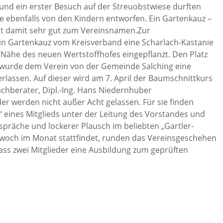
 und ein erster Besuch auf der Streuobstwiese durften
de ebenfalls von den Kindern entworfen. Ein Gartenkauz –
st damit sehr gut zum Vereinsnamen.Zur
in Gartenkauz vom Kreisverband eine Scharlach-Kastanie
r Nähe des neuen Wertstoffhofes eingepflanzt. Den Platz
 wurde dem Verein von der Gemeinde Salching eine
lassen. Auf dieser wird am 7. April der Baumschnittkurs
achberater, Dipl.-Ing. Hans Niedernhuber
r werden nicht außer Acht gelassen. Für sie finden
 eines Mitglieds unter der Leitung des Vorstandes und
spräche und lockerer Plausch im beliebten „Gartler-
ttwoch im Monat stattfindet, runden das Vereinsgeschehen
dass zwei Mitglieder eine Ausbildung zum geprüften