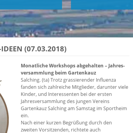
IDE­EN (07.03.2018)
Mo­nat­li­che Works­hops ab­ge­hal­ten – Jah­res­
ver­samm­lung beim Gar­ten­kauz
Salching. (ta) Trotz grassierender Influenza
fanden sich zahlreiche Mitglieder, darunter viele
Kinder, und Interessenten bei der ersten
Jahresversammlung des jungen Vereins
Gartenkauz Salching am Samstag im Sportheim
ein.
Nach einer kurzen Begrüßung durch den
zweiten Vorsitzenden, richtete auch