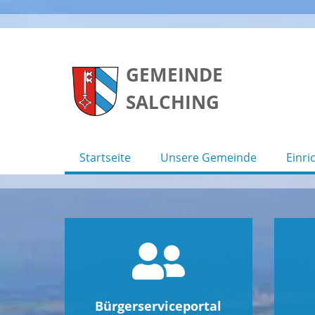
Skip
to
GEMEINDE
content
SALCHING
Startseite
Unsere Gemeinde
Einri
Bürgerserviceportal