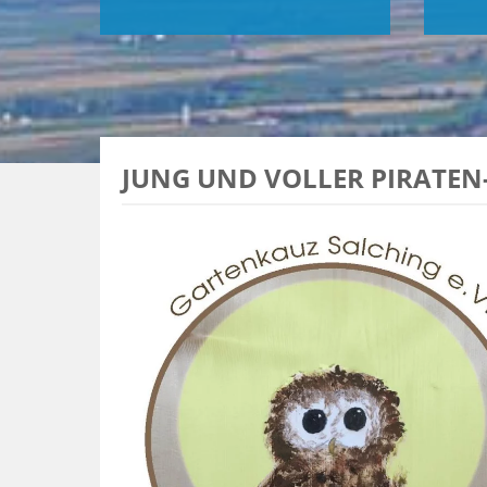
JUNG UND VOL­LER PI­RA­TEN-