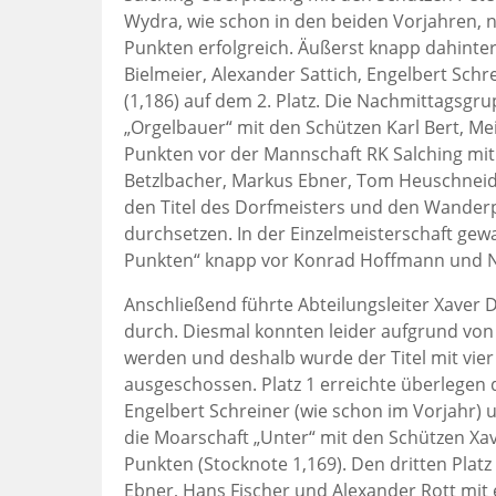
Wydra, wie schon in den beiden Vorjahren, n
Punkten erfolgreich. Äußerst knapp dahinter
Bielmeier, Alexander Sattich, Engelbert Schr
(1,186) auf dem 2. Platz. Die Nachmittagsg
„Orgelbauer“ mit den Schützen Karl Bert, Me
Punkten vor der Mannschaft RK Salching mit 
Betzlbacher, Markus Ebner, Tom Heuschne
den Titel des Dorfmeisters und den Wanderp
durchsetzen. In der Einzelmeisterschaft ge
Punkten“ knapp vor Konrad Hoffmann und 
Anschließend führte Abteilungsleiter Xaver 
durch. Diesmal konnten leider aufgrund von
werden und deshalb wurde der Titel mit vie
ausgeschossen. Platz 1 erreichte überlegen 
Engelbert Schreiner (wie schon im Vorjahr)
die Moarschaft „Unter“ mit den Schützen Xav
Punkten (Stocknote 1,169). Den dritten Plat
Ebner, Hans Fischer und Alexander Rott mit e