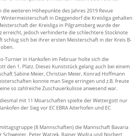
ch die weiteren Höhepunkte des Jahres 2019 Revue
r Wintermeisterschaft in Deggendorf die Kreisliga gehalten
sterschaft der Kreisliga in Pilgramsberg wurde der
tz erreicht, jedoch verhinderte die schlechtere Stocknote
schlug sich bei ihrer ersten Meisterschaft in der Kreis B-
h oben.
o-Turnier in Hankofen im Februar holte sich die
tt den 1. Platz. Dieses Kunststück gelang auch bei einem
nschaft Sabine Meier, Christian Meier, Konrad Hoffmann
isterschaften konnte man Siege erringen und z.B. freute
 eine so zahlreiche Zuschauerkulisse anwesend war.
 diesmal mit 11 Moarschaften spielte der Wettergott nur
Hankofen der Sieg vor EC EBRA Aiterhofen und EC
ormittagsgruppe (8 Mannschaften) die Mannschaft Bavaria
r Schweiger, Peter Watzek, Rainer Wydra und Norbert