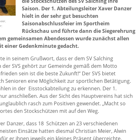
die Stockschützen des SV Salching ihre
Saison. Der 1. Abteilungsleiter Xaver Danzer
hielt in der sehr gut besuchten
eier,
Saisonabschlussfeier im Sportheim
r;
Rückschau und führte dann die Siegerehrung
inem gemeinsamen Abendessen wurde zunächst allen
mit einer Gedenkminute gedacht.
rte in seinem Grußwort, dass er dem SV Salching
enn der SVS gehört zur Gemeinde gemäß dem Motto
ieden sein ist die beste Zukunft!“ Der SVS bietet
 Senioren eine Möglichkeit zur sportlichen Betätigung.
ahlen in der Eisstockabteilung zu erkennen. Der 1.
ur anschließen. Aus der Sicht des Hauptvereins hat sich
 unglaublich rasch zum Positiven gewendet. „Macht so
ßwortes den Stockschützen mit auf den Weg.
aver Danzer, dass 18 Schützen an 23 verschiedenen
isten Einsätze hatten diesmal Christian Meier, Alwin
ür er ihnen jeweils ein kleines Präsent überreichte.