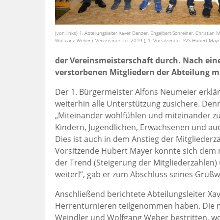
(von links) 1. Abteilungsleiter Xaver Danzer, Engelbert Schreiner, Christian M
Wolfgang Weber ( Vereinsmeis-ter 2019 ), 1. Vorsitzender SVS Hubert Maye
der Vereinsmeisterschaft durch. Nach e
verstorbenen Mitgliedern der Abteilung 
Der 1. Bürgermeister Alfons Neumeier erklä
weiterhin alle Unterstützung zusichere. D
„Miteinander wohlfühlen und miteinander zufr
Kindern, Jugendlichen, Erwachsenen und auch
Dies ist auch in dem Anstieg der Mitgliederz
Vorsitzende Hubert Mayer konnte sich dem n
der Trend (Steigerung der Mitgliederzahlen)
weiter!“, gab er zum Abschluss seines Gru
Anschließend berichtete Abteilungsleiter X
Herrenturnieren teilgenommen haben. Die me
Weindler und Wolfgang Weber bestritten, wof