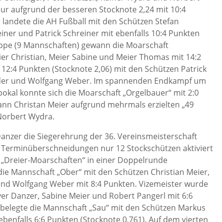
ur aufgrund der besseren Stocknote 2,24 mit 10:4
 landete die AH Fußball mit den Schützen Stefan
einer und Patrick Schreiner mit ebenfalls 10:4 Punkten
ruppe (9 Mannschaften) gewann die Moarschaft
ier Christian, Meier Sabine und Meier Thomas mit 14:2
12:4 Punkten (Stocknote 2,06) mit den Schützen Patrick
ider und Wolfgang Weber. Im spannenden Endkampf um
okal konnte sich die Moarschaft „Orgelbauer“ mit 2:0
wann Christan Meier aufgrund mehrmals erzielten „49
Norbert Wydra.
Danzer die Siegerehrung der 36. Vereinsmeisterschaft
 Terminüberschneidungen nur 12 Stockschützen aktiviert
r „Dreier-Moarschaften“ in einer Doppelrunde
die Mannschaft „Ober“ mit den Schützen Christian Meier,
 und Wolfgang Weber mit 8:4 Punkten. Vizemeister wurde
er Danzer, Sabine Meier und Robert Pangerl mit 6:6
z belegte die Mannschaft „Sau“ mit den Schützen Markus
benfalls 6:6 Punkten (Stocknote 0,761). Auf dem vierten