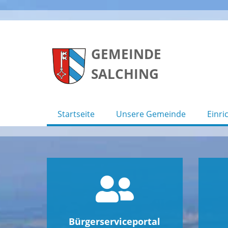
Skip
to
GEMEINDE
content
SALCHING
Startseite
Unsere Gemeinde
Einri
Bürgerserviceportal