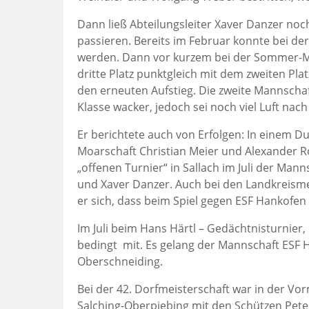
Dann ließ Abteilungsleiter Xaver Danzer no
passieren. Bereits im Februar konnte bei de
werden. Dann vor kurzem bei der Sommer-Mei
dritte Platz punktgleich mit dem zweiten Pla
den erneuten Aufstieg. Die zweite Mannschaft 
Klasse wacker, jedoch sei noch viel Luft nac
Er berichtete auch von Erfolgen: In einem Du
Moarschaft Christian Meier und Alexander Ro
„offenen Turnier“ in Sallach im Juli der Man
und Xaver Danzer. Auch bei den Landkreisme
er sich, dass beim Spiel gegen ESF Hankofen
Im Juli beim Hans Härtl – Gedächtnisturnier,
bedingt mit. Es gelang der Mannschaft ESF 
Oberschneiding.
Bei der 42. Dorfmeisterschaft war in der V
Salching-Oberpiebing mit den Schützen Pete