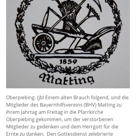
Oberpiebing. (jbI Einem alten Brauch folgend, sind die
Mitglieder des Bauernhilfsvereins (BHV) Matting zu
ihrem Jahrtag am Freitag in die Pfarrkirche
Oberpiebing gekommen, um der verstorbenen
Mitglieder zu gedenken und dem Herrgott für die
Ernte zu danken. Den Gottesdienst zelebrierte