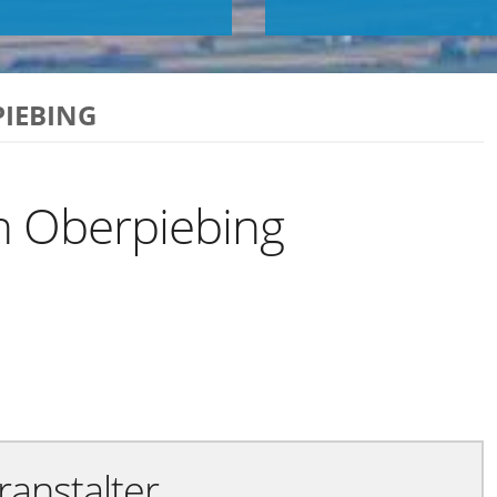
IEBING
n Oberpiebing
Exportiere Ical
ranstalter