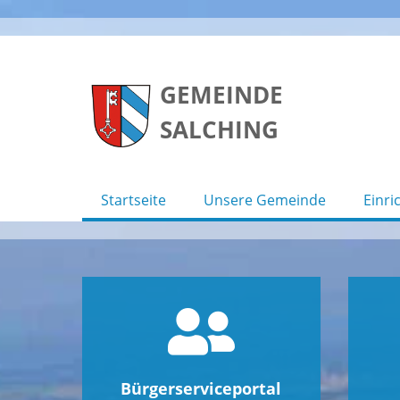
Skip
to
GEMEINDE
content
SALCHING
Startseite
Unsere Gemeinde
Einri
Bürgerserviceportal